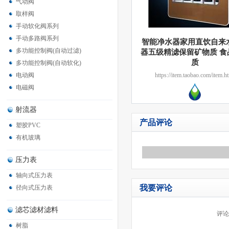
气动阀
取样阀
手动软化阀系列
手动多路阀系列
智能净水器家用直饮自来
多功能控制阀(自动过滤)
器五级精滤保留矿物质 食
质
多功能控制阀(自动软化)
电动阀
https://item.taobao.com/item.h
spm=a1z10.5-c.w4002-97875
电磁阀
射流器
产品评论
塑胶PVC
有机玻璃
压力表
轴向式压力表
我要评论
径向式压力表
滤芯滤材滤料
评论
树脂