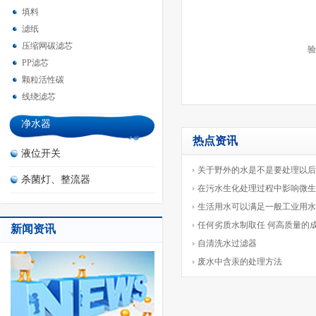
填料
滤纸
压缩网碳滤芯
验
PP滤芯
颗粒活性碳
线绕滤芯
净水器
热点资讯
液位开关
关于野外的水是不是要处理以后
杀菌灯、整流器
在污水生化处理过程中影响微生
生活用水可以满足一般工业用水
任何劣质水制取任 何高质量的
新闻资讯
自清洗水过滤器
废水中含汞的处理方法