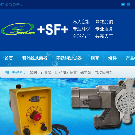
最新公告：
私人定制 高端品质
专注环保 专业服务
全球布局 共赢天下
首页
紫外线杀菌器
不锈钢过滤器
膜壳
填料
产品
热门关键词：
泵阀
计量泵
自动加药装置
磁力泵
气动隔膜泵