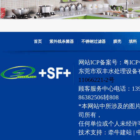
首页
紫外线杀菌器
不锈钢过滤器
膜壳
填料
|
|
|
|
网站ICP备案号：
粤ICP
东莞市双丰水处理设备有限公
11066221-2号
顾客服务中心电话：1392588
86382506转808
*本网站中所涉及的图
司所有，
任何单位或个人未经许
技术支持：
牵牛建站
|