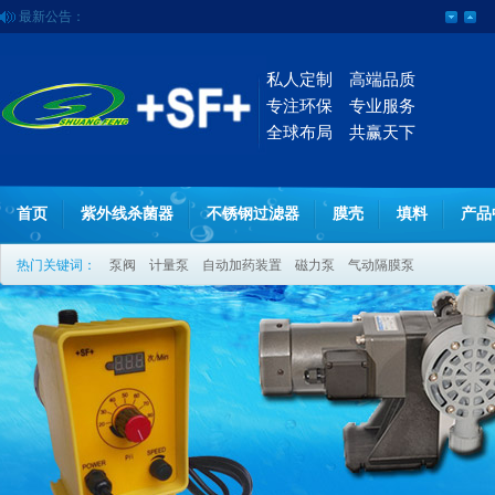
最新公告：
私人定制 高端品质
专注环保 专业服务
全球布局 共赢天下
首页
紫外线杀菌器
不锈钢过滤器
膜壳
填料
产品
热门关键词：
泵阀
计量泵
自动加药装置
磁力泵
气动隔膜泵