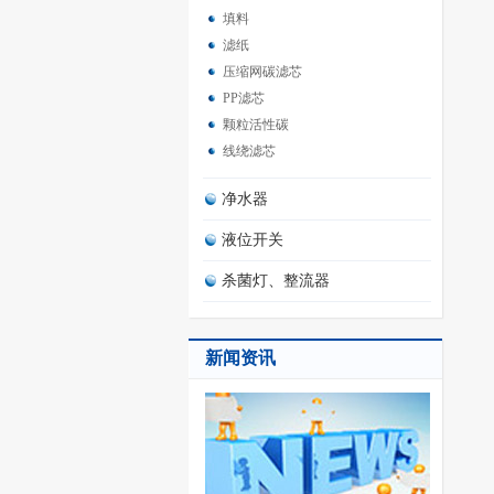
填料
滤纸
压缩网碳滤芯
PP滤芯
颗粒活性碳
线绕滤芯
净水器
液位开关
杀菌灯、整流器
新闻资讯