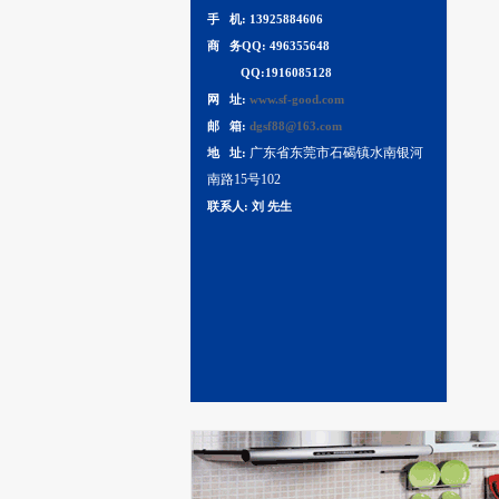
手 机: 13925884606
商 务QQ: 496355648
QQ:1916085128
网 址:
www.sf-good.com
邮 箱:
dgsf88@163.com
广东省东莞市石碣镇水南银河
地 址:
南路15号102
联系人: 刘 先生