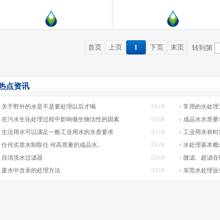
首页
上页
1
下页
末页
转到第
热点资讯
关于野外的水是不是要处理以后才喝
03-08
常用的水处理
在污水生化处理过程中影响微生物活性的因素
03-08
成品水水质要
生活用水可以满足一般工业用水的水质要求
03-08
工业用水有时
任何劣质水制取任 何高质量的成品水。
03-08
水处理基本概
自清洗水过滤器
03-08
微滤、超滤在
废水中含汞的处理方法
03-08
东莞水处理设